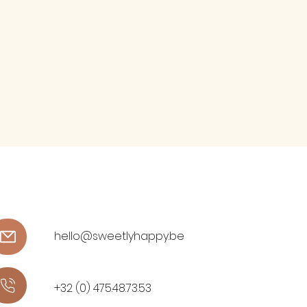
hello@sweetlyhappy.be
+32 (0) 475.48.73.53