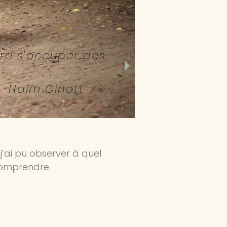
ord s'occuper des
ott
,
j’ai pu observer à quel
 comprendre.