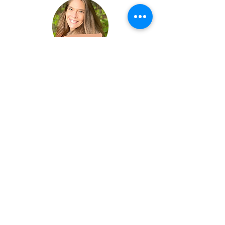
hello@sweetlyhappy.be
+32 (0) 475.48.73.53